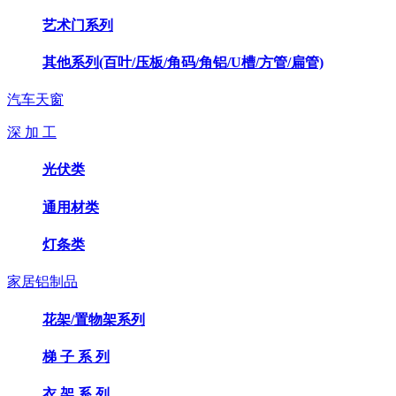
艺术门系列
其他系列(百叶/压板/角码/角铝/U槽/方管/扁管)
汽车天窗
深 加 工
光伏类
通用材类
灯条类
家居铝制品
花架/置物架系列
梯 子 系 列
衣 架 系 列