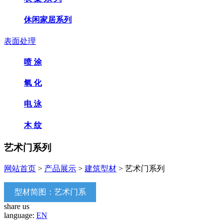
休闲家居系列
表面处理
喷 涂
氧 化
电 泳
木 纹
艺术门系列
网站首页
>
产品展示
>
建筑型材
> 艺术门系列
型材简图：艺术门系
share us
列
language:
EN