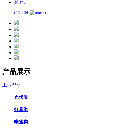
其 他
CN
EN
产品展示
工业型材
光伏类
灯具类
帐篷类